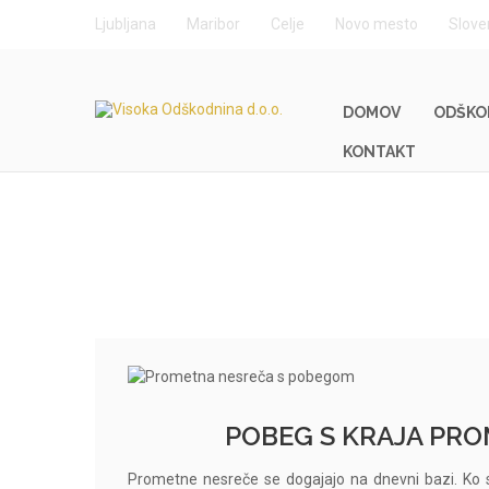
Ljubljana
Maribor
Celje
Novo mesto
Slove
DOMOV
ODŠKO
KONTAKT
Pobeg s kraja nesreče
POBEG S KRAJA PR
Prometne nesreče se dogajajo na dnevni bazi. Ko 