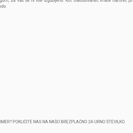
begom, za vas še ni vse izgubljeno. Kot oškodovanec imate namreč pr
odo.
MER? POKLIČITE NAS NA NAŠO BREZPLAČNO 24-URNO ŠTEVILKO.