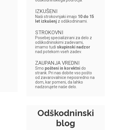
odškodninskega področja.
IZKUŠENI
Naši strokovnjaki imajo
10 do 15
let izkušenj
z odškodninami.
STROKOVNI
Posebej specializirani za delo z
odškodninskimi zadevami,
imamo tudi
skupinski nadzor
nad potekom vseh zadev.
ZAUPANJA VREDNI
Smo
pošteni in korektni
do
strank. Pri nas dobite vso pošto
od zavarovalnice neposredno na
dom, kar pomeni, da lahko
nadzorujete naše delo.
Odškodninski
blog