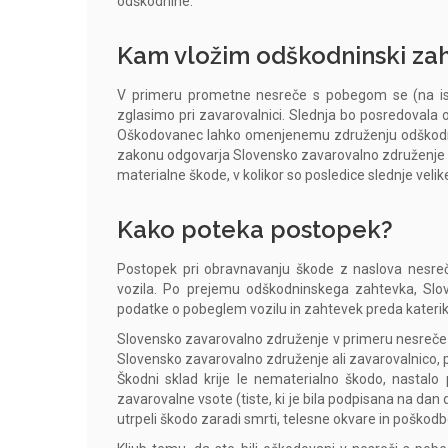
odškodnine.
Kam vložim odškodninski za
V primeru prometne nesreče s pobegom se (na ist
zglasimo pri zavarovalnici. Slednja bo posredoval
Oškodovanec lahko omenjenemu združenju odškodni
zakonu odgovarja Slovensko zavarovalno združenje s 
materialne škode, v kolikor so posledice slednje velik
Kako poteka postopek?
Postopek pri obravnavanju škode z naslova nesre
vozila. Po prejemu odškodninskega zahtevka, Slo
podatke o pobeglem vozilu in zahtevek preda katerikol
Slovensko zavarovalno združenje v primeru nesreče 
Slovensko zavarovalno združenje ali zavarovalnico, p
Škodni sklad krije le nematerialno škodo, nastalo
zavarovalne vsote (tiste, ki je bila podpisana na dan
utrpeli škodo zaradi smrti, telesne okvare in poškodb