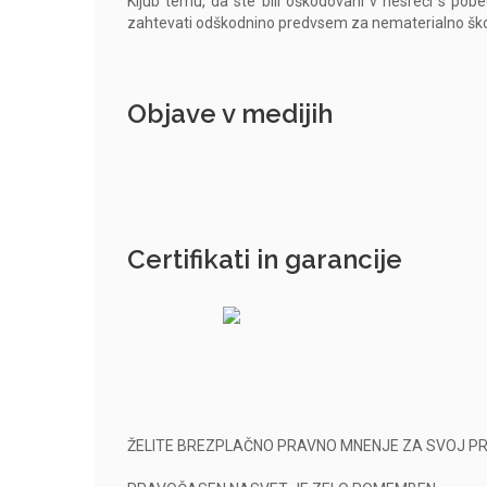
Kljub temu, da ste bili oškodovani v nesreči s po
zahtevati odškodnino predvsem za nematerialno šk
Objave v medijih
Certifikati in garancije
ŽELITE BREZPLAČNO PRAVNO MNENJE ZA SVOJ PRI