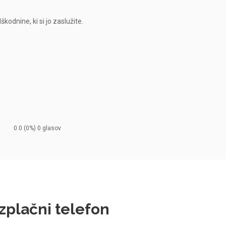
odnine, ki si jo zaslužite.
0.0
(0%)
0
glasov