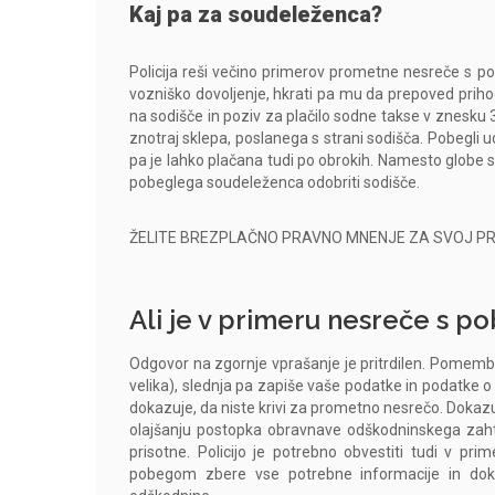
Kaj pa za soudeleženca?
Policija reši večino primerov prometne nesreče 
vozniško dovoljenje, hkrati pa mu da prepoved prihod
na sodišče in poziv za plačilo sodne takse v znesku 
znotraj sklepa, poslanega s strani sodišča. Pobegli
pa je lahko plačana tudi po obrokih. Namesto globe se
pobeglega soudeleženca odobriti sodišče.
ŽELITE BREZPLAČNO PRAVNO MNENJE ZA SVOJ P
Ali je v primeru nesreče s p
Odgovor na zgornje vprašanje je pritrdilen. Pomembn
velika), slednja pa zapiše vaše podatke in podatke 
dokazuje, da niste krivi za prometno nesrečo. Dokazuj
olajšanju postopka obravnave odškodninskega zahte
prisotne. Policijo je potrebno obvestiti tudi v p
pobegom zbere vse potrebne informacije in doka