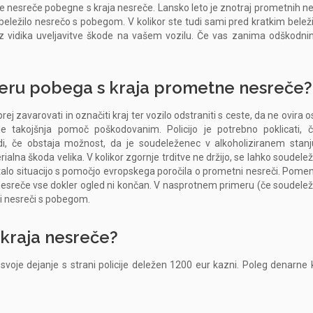
ne nesreče pobegne s kraja nesreče. Lansko leto je znotraj prometnih ne
ležilo nesrečo s pobegom. V kolikor ste tudi sami pred kratkim beležil
 z vidika uveljavitve škode na vašem vozilu. Če vas zanima odškodni
imeru pobega s kraja prometne nesreče?
zavarovati in označiti kraj ter vozilo odstraniti s ceste, da ne ovira o
 takojšnja pomoč poškodovanim. Policijo je potrebno poklicati, 
i, če obstaja možnost, da je soudeleženec v alkoholiziranem stanj
alna škoda velika. V kolikor zgornje trditve ne držijo, se lahko soudele
stalo situacijo s pomočjo evropskega poročila o prometni nesreči. Pom
nesreče vse dokler ogled ni končan. V nasprotnem primeru (če soudele
ni nesreči s pobegom.
 kraja nesreče?
voje dejanje s strani policije deležen 1200 eur kazni. Poleg denarne 