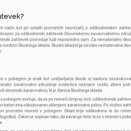
htevek?
i način kot pri ostalih prometnih nesrečah) z odškodninskim zaht
a obrazec za odškodninski zahtevek Slovenskemu zavarovalnemu združ
nski zahtevek posreduje tudi neposredno sam. Za nematerialno ško
sredstvi Škodnega sklada. Škodni sklad krije stroške nematerialne škod
e.
če s pobegom je enak kot uveljavljanje škode iz naslova nezavarov
vensko zavarovalno združenje evidentira neznano vozilo, zbere pot
i slovenski zavarovalnici, ki je članica Škodnega sklada.
s pobegom svetuje, da se po nesreči čimprej vloži odškodninski zahtev
ri kateri ima oškodovanec sklenjeno zavarovalno polico. Po vložitvi zah
 pri prometni nesreči s pobegom. Sklad krije odškodnino le do mini
 dogodka). Zakon je zapisan tako, da zavaruje tiste, ki so v nesreči s p
e.