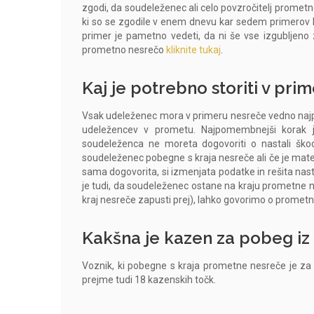
zgodi, da soudeleženec ali celo povzročitelj promet
ki so se zgodile v enem dnevu kar sedem primerov be
primer je pametno vedeti, da ni še vse izgubljeno
prometno nesrečo
kliknite tukaj
.
Kaj je potrebno storiti v pr
Vsak udeleženec mora v primeru nesreče vedno najprej 
udeležencev v prometu. Najpomembnejši korak je
soudeleženca ne moreta dogovoriti o nastali škod
soudeleženec pobegne s kraja nesreče ali če je materi
sama dogovorita, si izmenjata podatke in rešita na
je tudi, da soudeleženec ostane na kraju prometne 
kraj nesreče zapusti prej), lahko govorimo o promet
Kakšna je kazen za pobeg iz
Voznik, ki pobegne s kraja prometne nesreče je za s
prejme tudi 18 kazenskih točk.