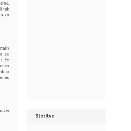
sreč,
i tak
na za
stalih
če se
u, če
ženca
embno
ženec
kazni
Storitve