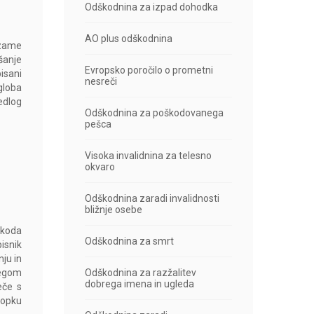
Odškodnina za izpad dohodka
AO plus odškodnina
vzame
šanje
Evropsko poročilo o prometni
isani
nesreči
globa
edlog
Odškodnina za poškodovanega
pešca
Visoka invalidnina za telesno
okvaro
Odškodnina zaradi invalidnosti
bližnje osebe
škoda
Odškodnina za smrt
isnik
ju in
begom
Odškodnina za razžalitev
dobrega imena in ugleda
eče s
topku