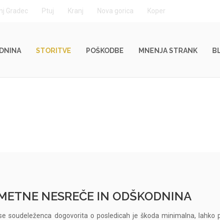
nj Gradec
Ptuj
Kranj
Nova gorica
Koper
DNINA
STORITVE
POŠKODBE
MNENJA STRANK
B
OMETNE NESREČE IN ODŠKODNINA
se soudeleženca dogovorita o posledicah je škoda minimalna, lahko 