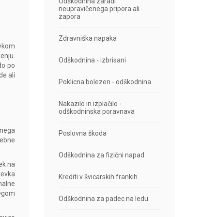
Odškodnina zaradi
neupravičenega pripora ali
zapora
Zdravniška napaka
evkom
enju.
Odškodnina - izbrisani
do po
e ali
Poklicna bolezen - odškodnina
Nakazilo in izplačilo -
odškodninska poravnava
anega
Poslovna škoda
rebne
Odškodnina za fizični napad
ek na
tevka
Krediti v švicarskih frankih
malne
obegom
Odškodnina za padec na ledu