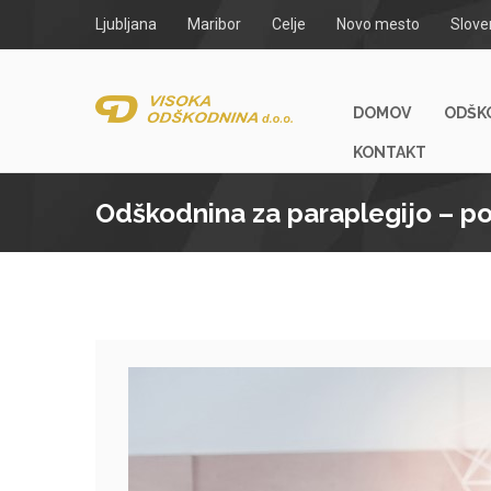
Ljubljana
Maribor
Celje
Novo mesto
Slove
DOMOV
ODŠK
KONTAKT
Odškodnina za paraplegijo – p