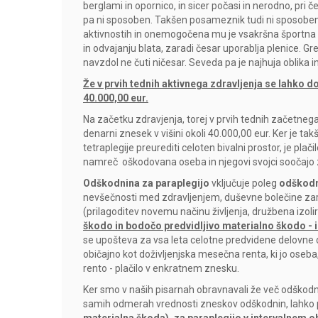
berglami in opornico, in sicer počasi in nerodno, pri
pa ni sposoben. Takšen posameznik tudi ni sposoben z
aktivnostih in onemogočena mu je vsakršna športna al
in odvajanju blata, zaradi česar uporablja plenice. Gre
navzdol ne čuti ničesar. Seveda pa je najhuja oblika in
Že v prvih tednih aktivnega zdravljenja se lahko 
40.000,00 eur.
Na začetku zdravjenja, torej v prvih tednih začetneg
denarni znesek v višini okoli 40.000,00 eur. Ker je tak
tetraplegije preurediti celoten bivalni prostor, je pla
namreč oškodovana oseba in njegovi svojci soočajo z 
Odškodnina za paraplegijo
vključuje poleg
odškodn
nevšečnosti med zdravljenjem, duševne bolečine zara
(prilagoditev novemu načinu življenja, družbena izolir
škodo in bodočo predvidljivo materialno škodo - 
se upošteva za vsa leta celotne predvidene delovne dobe
običajno kot doživljenjska mesečna renta, ki jo oseba
rento - plačilo v enkratnem znesku.
Ker smo v naših pisarnah obravnavali že več odškodni
samih odmerah vrednosti zneskov odškodnin, lahko 