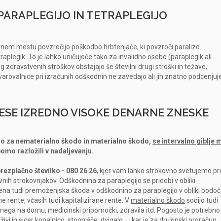
PARAPLEGIJO IN TETRAPLEGIJO
nem mestu povzročijo poškodbo hrbtenjače, ki povzroči paralizo.
plegik. To je lahko uničujoče tako za invalidno osebo (paraplegik ali
 zdravstvenih stroškov obstajajo še številni drugi stroški in težave,
arovalnice pri izračunih odškodnin ne zavedajo ali jih znatno podcenjuje
SE IZREDNO VISOKE DENARNE ZNESKE
no za nematerialno škodo in materialno škodo,
se intervalno giblje
omo razložili v nadaljevanju.
rezplačno številko - 080 26 26
, kjer vam lahko strokovno svetujemo pri
nih strokovnjakov. Odškodnina za paraplegijo se pridobi v obliki
učena tudi premoženjska škoda v odškodnino za paraplegijo v obliki bodo
e rente, včasih tudi kapitalizirane rente. V
materialno škodo
sodijo tudi
 nega na domu, medicinski pripomočki, zdravila itd. Pogosto je potrebno
ivi in sicer kopalnico, stopnišče, dvigalo,..., kar je za družinski proračun