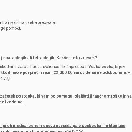
r bo invalidna oseba prebivala,
nego pomoči,
e paraplegik ali tetraplegik. Kakšen je ta znesek?
odškodnino zaradi hude invalidnosti bližnje osebe.
Vsaka oseba
, ki je v
škodnino v povprečni višini 22.000,00 eurov denarne odškodnine.
Pr
 višji.
a začetek postopka, ki vam bo pomagal olajšati finančne stroške in v
 odškodnino.
ečanju ob mednarodnem dnevu osveščanja o poškodbah hrbtenjače
vzroki invalidnosti prometne nesreče (32 %).