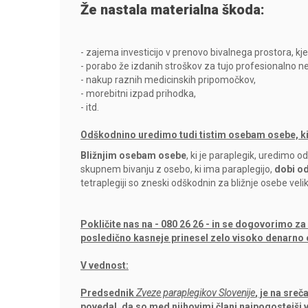
Že nastala materialna škoda:
- zajema investicijo v prenovo bivalnega prostora, kje
- porabo že izdanih stroškov za tujo profesionalno 
- nakup raznih medicinskih pripomočkov,
- morebitni izpad prihodka,
- itd.
Odškodnino uredimo tudi tistim osebam osebe, ki j
Bližnjim osebam osebe
, ki je paraplegik, uredimo 
skupnem bivanju z osebo, ki ima paraplegijo,
dobi od
tetraplegiji so zneski odškodnin za bližnje osebe veliko
Pokličite nas na - 080 26 26 - in se dogovorimo z
posledično kasneje prinesel zelo visoko denarno
V vednost:
Predsednik
Zveze paraplegikov Slovenije
, je na sr
povedal, da so med njihovimi člani najpogostejši 