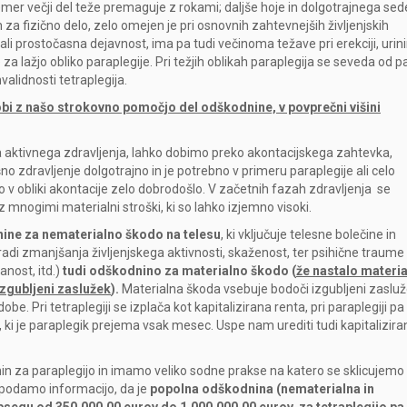
 čemer večji del teže premaguje z rokami; daljše hoje in dolgotrajnega sed
a fizično delo, zelo omejen je pri osnovnih zahtevnejših življenjskih
i prostočasna dejavnost, ima pa tudi večinoma težave pri erekciji, urini
 za lažjo obliko paraplegije. Pri težjih oblikah paraplegija se seveda od 
validnosti tetraplegija.
dobi z našo strokovno pomočjo del odškodnine, v povprečni višini
a aktivnega zdravljenja, lahko dobimo preko akontacijskega zahtevka,
šno zdravljenje dolgotrajno in je potrebno v primeru paraplegije ali celo
čilo v obliki akontacije zelo dobrodošlo. V začetnih fazah zdravljenja se
mnogimi materialni stroški, ki so lahko izjemno visoki.
ine za nematerialno škodo na telesu
, ki vključuje telesne bolečine in
di zmanjšanja življenjskega aktivnosti, skaženost, ter psihične traume
anost, itd.)
tudi odškodnino za materialno škodo (
že nastalo materi
izgubljeni zaslužek
).
Materialna škoda vsebuje bodoči izgubljeni zasluže
. Pri tetraplegiji se izplača kot kapitalizirana renta, pri paraplegiji pa
, ki je paraplegik prejema vsak mesec. Uspe nam urediti tudi kapitalizira
n za paraplegijo in imamo veliko sodne prakse na katero se sklicujemo 
podamo informacijo, da je
popolna odškodnina (nematerialna in