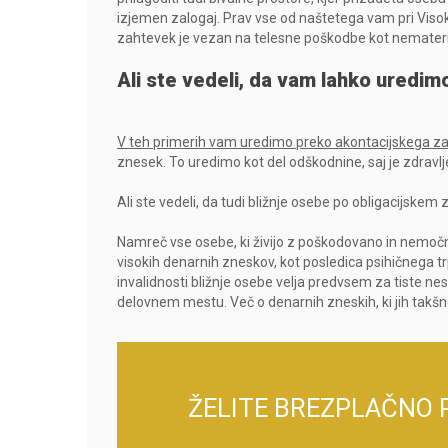
izjemen zalogaj. Prav vse od naštetega vam pri Visok
zahtevek je vezan na telesne poškodbe kot nemateria
Ali ste vedeli, da vam lahko uredim
V teh primerih vam uredimo preko akontacijskega zah
znesek. To uredimo kot del odškodnine, saj je zdravlj
Ali ste vedeli, da tudi bližnje osebe po obligacijske
Namreč vse osebe, ki živijo z poškodovano in nemočn
visokih denarnih zneskov, kot posledica psihičnega tr
invalidnosti bližnje osebe velja predvsem za tiste n
delovnem mestu. Več o denarnih zneskih, ki jih takšn
ŽELITE BREZPLAČNO 