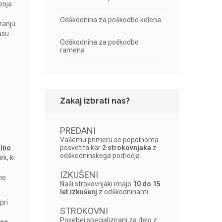
enja
Odškodnina za poškodbo kolena
ranju
pasu
Odškodnina za poškodbo
ramena
Zakaj izbrati nas?
PREDANI
Vašemu primeru se popolnoma
alno
posvetita kar
2 strokovnjaka
z
odškodninskega področja.
k, ki
IZKUŠENI
no
Naši strokovnjaki imajo
10 do 15
let izkušenj
z odškodninami.
pri
STROKOVNI
Posebej specializirani za delo z