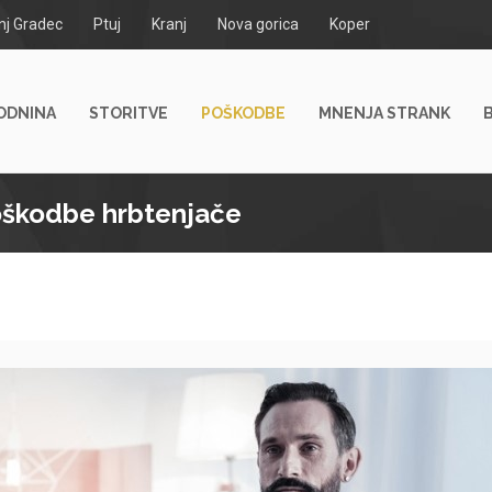
nj Gradec
Ptuj
Kranj
Nova gorica
Koper
ODNINA
STORITVE
POŠKODBE
MNENJA STRANK
oškodbe hrbtenjače