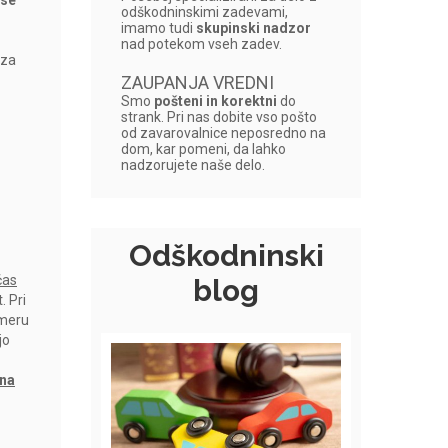
 se
odškodninskimi zadevami,
imamo tudi
skupinski nadzor
nad potekom vseh zadev.
 za
ZAUPANJA VREDNI
Smo
pošteni in korektni
do
strank. Pri nas dobite vso pošto
od zavarovalnice neposredno na
dom, kar pomeni, da lahko
nadzorujete naše delo.
Odškodninski
čas
blog
. Pri
imeru
jo
 na