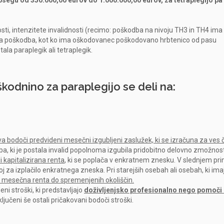
bsegu od 350.000,00 eurov do 1.000.000,00 eurov, za tetraplegijo pa
.
ti, intenzitete invalidnosti (recimo:
poškodba na nivoju TH3 in TH4 ima
jša poškodba, kot ko ima oškodovanec poškodovano hrbtenico od pasu
tala paraplegik ali tetraplegik.
kodnino za paraplegijo se deli na:
a bodoči predvideni mesečni izgubljeni zaslužek, ki se izračuna za ves 
eba, ki je postala invalid popolnoma izgubila pridobitno delovno zmožnost
 kapitalizirana renta
, ki se poplača v enkratnem znesku. V slednjem pr
oj za izplačilo enkratnega zneska. Pri starejših osebah ali osebah, ki ima
mesečna renta do spremenjenih okoliščin.
ni stroški, ki predstavljajo
doživljenjsko profesionalno nego pomoči
jučeni še ostali pričakovani bodoči stroški.