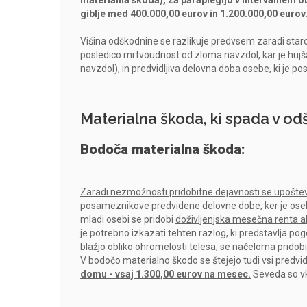
materialna škoda), za paraplegijo v intervalnem o
giblje med 400.000,00 eurov in 1.200.000,00 eurov
Višina odškodnine se razlikuje predvsem zaradi staros
posledico mrtvoudnost od zloma navzdol, kar je hu
navzdol),
in predvidljiva delovna doba osebe, ki je pos
Materialna škoda, ki spada v odš
Bodoča materialna škoda:
Zaradi nezmožnosti pridobitne dejavnosti se upoštev
posameznikove predvidene delovne dobe
, ker je os
mladi osebi se pridobi
doživljenjska mesečna renta ali
je potrebno izkazati tehten razlog, ki predstavlja pog
blažjo obliko ohromelosti telesa, se načeloma pridobi
V bodočo materialno škodo se štejejo tudi vsi predvide
domu - vsaj 1.300,00 eurov na mesec.
Seveda so vkl