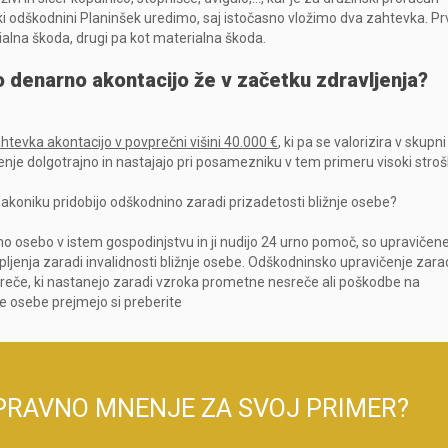
i odškodnini Planinšek uredimo, saj istočasno vložimo dva zahtevka. Pr
lna škoda, drugi pa kot materialna škoda.
o denarno akontacijo že v začetku zdravljenja?
tevka akontacijo v povprečni višini 40.000 €
, ki pa se valorizira v skupni
enje dolgotrajno in nastajajo pri posamezniku v tem primeru visoki stroš
m zakoniku pridobijo odškodnino zaradi prizadetosti bližnje osebe?
o osebo v istem gospodinjstvu in ji nudijo 24 urno pomoč, so upravičen
pljenja zaradi invalidnosti bližnje osebe. Odškodninsko upravičenje zara
esreče, ki nastanejo zaradi vzroka prometne nesreče ali poškodbe na
e osebe prejmejo si preberite
PRAVNO MNENJE ZA SVOJ PRIMER?