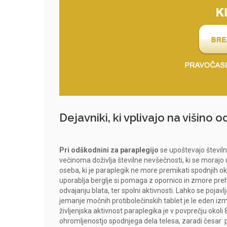
Dejavniki, ki vplivajo na višino 
Pri odškodnini za paraplegijo
se upoštevajo številn
večinoma doživlja številne nevšečnosti, ki se morajo 
oseba, ki je paraplegik ne more premikati spodnjih oko
uporablja berglje si pomaga z opornico in zmore preho
odvajanju blata, ter spolni aktivnosti. Lahko se pojavlj
jemanje močnih protibolečinskih tablet je le eden i
življenjska aktivnost paraplegika je v povprečju okol
ohromljenostjo spodnjega dela telesa, zaradi česar p