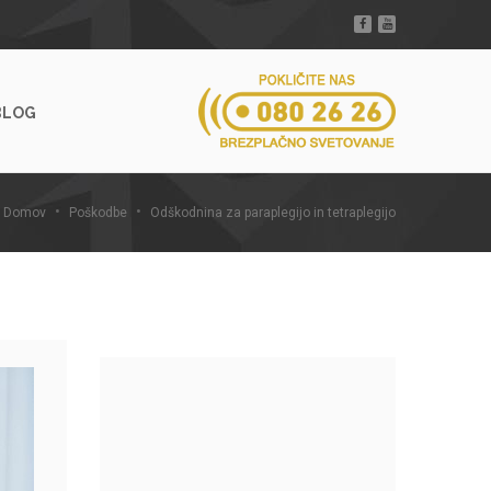
BLOG
Domov
Poškodbe
Odškodnina za paraplegijo in tetraplegijo