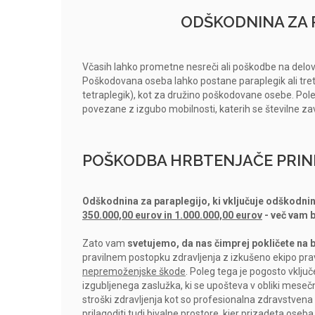
ODŠKODNINA ZA 
Včasih lahko prometne nesreči ali poškodbe na delov
Poškodovana oseba lahko postane paraplegik ali tretra
tetraplegik), kot za družino poškodovane osebe. Poleg
povezane z izgubo mobilnosti, katerih se številne zav
POŠKODBA HRBTENJAČE PRINE
Odškodnina za paraplegijo, ki vključuje odškodni
350.000,00 eurov in 1.000.000,00 eurov
- več vam b
Zato vam
svetujemo, da nas čimprej pokličete na b
pravilnem postopku zdravljenja z izkušeno ekipo prav
nepremoženjske škode
. Poleg tega je pogosto vklj
izgubljenega zaslužka, ki se upošteva v obliki mesečn
stroški zdravljenja kot so profesionalna zdravstvena
prilagoditi tudi bivalne prostore, kjer prizadeta oseba ž