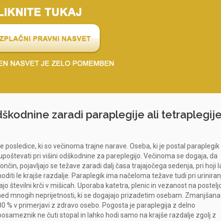
odškodnine zaradi paraplegije ali tetraplegij
e posledice, ki so večinoma trajne narave. Oseba, ki je postal paraplegik
upoštevati pri višini odškodnine za pareplegijo. Večinoma se dogaja, da
nčin, pojavljajo se težave zaradi dalj časa trajajočega sedenja, pri hoji 
diti le krajše razdalje. Paraplegik ima načeloma težave tudi pri uriniran
ajo številni krči v mišicah. Uporaba katetra, plenic in vezanost na posteljo
zmed mnogih neprijetnosti, ki se dogajajo prizadetim osebam. Zmanjšana
i 80 % v primerjavi z zdravo osebo. Pogosta je
paraplegija z delno
osameznik ne čuti stopal in lahko hodi samo na krajše razdalje zgolj z