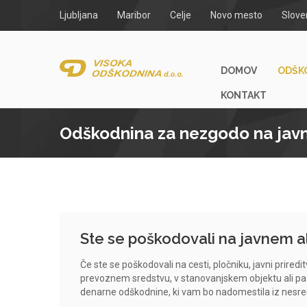
Ljubljana
Maribor
Celje
Novo mesto
Slove
DOMOV
ODŠK
KONTAKT
Odškodnina za nezgodo na jav
Ste se poškodovali na javnem a
Če ste se poškodovali na cesti, pločniku, javni priredi
prevoznem sredstvu, v stanovanjskem objektu ali pa 
denarne odškodnine, ki vam bo nadomestila iz nesreč