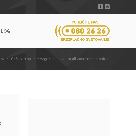
BLOG
ov
Odškodnina
Nezgoda na javnem ali zasebnem prostoru
o