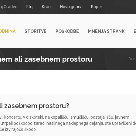
nj Gradec
Ptuj
Kranj
Nova gorica
Koper
ODNINA
STORITVE
POŠKODBE
MNENJA STRANK
nem ali zasebnem prostoru
Dom
li zasebnem prostoru?
tvi, koncertu, v diskoteki, na kopališču, smučišču, postajališču, javnem
utrpeli poškodbo zaradi nasilnega naklepnega dejanja, ste upravičeni d
e izvirajočo škodo.