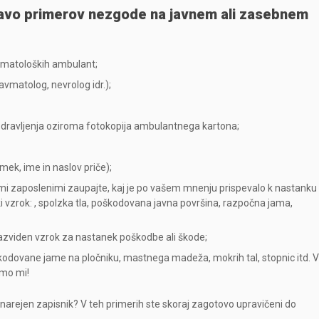
avo primerov nezgode na javnem ali zasebnem
avmatoloških ambulant;
ravmatolog, nevrolog idr.);
zdravljenja oziroma fotokopija ambulantnega kartona;
mek, ime in naslov priče);
šimi zaposlenimi zaupajte, kaj je po vašem mnenju prispevalo k nastanku
vzrok: , spolzka tla, poškodovana javna površina, razpočna jama,
 razviden vzrok za nastanek poškodbe ali škode;
kodovane jame na pločniku, mastnega madeža, mokrih tal, stopnic itd. V
imo mi!
 bil narejen zapisnik? V teh primerih ste skoraj zagotovo upravičeni do