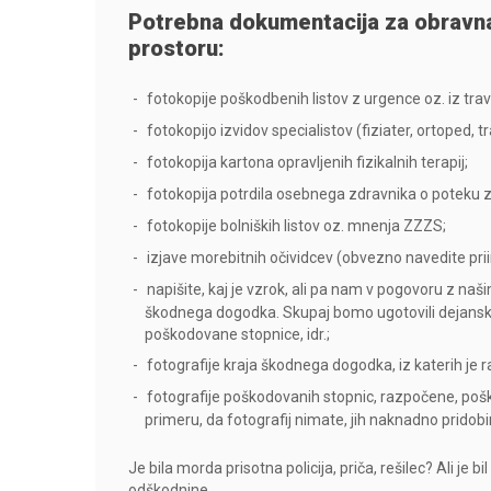
Potrebna dokumentacija za obravn
prostoru:
fotokopije poškodbenih listov z urgence oz. iz tr
fotokopijo izvidov specialistov (fiziater, ortoped, t
fotokopija kartona opravljenih fizikalnih terapij;
fotokopija potrdila osebnega zdravnika o poteku 
fotokopije bolniških listov oz. mnenja ZZZS;
izjave morebitnih očividcev (obvezno navedite prii
napišite, kaj je vzrok, ali pa nam v pogovoru z na
škodnega dogodka. Skupaj bomo ugotovili dejanski 
poškodovane stopnice, idr.;
fotografije kraja škodnega dogodka, iz katerih je
fotografije poškodovanih stopnic, razpočene, poš
primeru, da fotografij nimate, jih naknadno pridob
Je bila morda prisotna policija, priča, rešilec? Ali je
odškodnine.