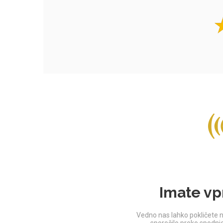
Imate vp
Vedno nas lahko pokličete n
sporočilo preko spodn