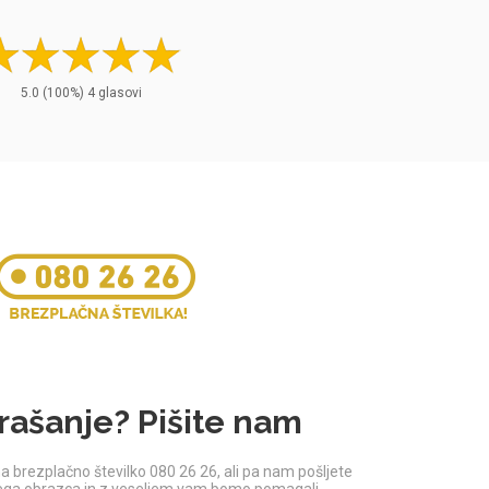
5.0
(100%)
4
glasovi
rašanje? Pišite nam
a brezplačno številko 080 26 26, ali pa nam pošljete
jega obrazca in z veseljem vam bomo pomagali.