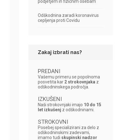
podjetjem in fizičnim osebam
Odškodnina zaradi koronavirus
cepljenja proti Covidu
Zakaj izbrati nas?
PREDANI
Vašemu primeru se popolnoma
posvetita kar
2 strokovnjaka
z
odškodninskega področja.
IZKUŠENI
Naši strokovnjaki imajo
10 do 15
let izkušenj
z odškodninami.
STROKOVNI
Posebej specializirani za delo z
odškodninskimi zadevami,
imamo tudi
skupinski nadzor